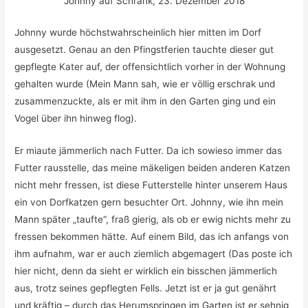
Johnny auf Schrank, 23. Dezember 2018
Johnny wurde höchstwahrscheinlich hier mitten im Dorf
ausgesetzt. Genau an den Pfingstferien tauchte dieser gut
gepflegte Kater auf, der offensichtlich vorher in der Wohnung
gehalten wurde (Mein Mann sah, wie er völlig erschrak und
zusammenzuckte, als er mit ihm in den Garten ging und ein
Vogel über ihn hinweg flog).
Er miaute jämmerlich nach Futter. Da ich sowieso immer das
Futter rausstelle, das meine mäkeligen beiden anderen Katzen
nicht mehr fressen, ist diese Futterstelle hinter unserem Haus
ein von Dorfkatzen gern besuchter Ort. Johnny, wie ihn mein
Mann später „taufte“, fraß gierig, als ob er ewig nichts mehr zu
fressen bekommen hätte. Auf einem Bild, das ich anfangs von
ihm aufnahm, war er auch ziemlich abgemagert (Das poste ich
hier nicht, denn da sieht er wirklich ein bisschen jämmerlich
aus, trotz seines gepflegten Fells. Jetzt ist er ja gut genährt
und kräftig – durch das Herumspringen im Garten ist er sehnig