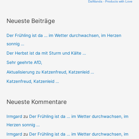
n
DaWanda - Products with Love
n
a
Neueste Beiträge
c
Der Frühling ist da … im Wetter durchwachsen, im Herzen
h
sonnig …
:
Der Herbst ist da mit Sturm und Kälte …
Sehr geehrte AfD,
Aktualisierung zu Katzenfreud, Katzenleid …
Katzenfreud, Katzenleid …
Neueste Kommentare
Irmgard
zu
Der Frühling ist da … im Wetter durchwachsen, im
Herzen sonnig …
Irmgard
zu
Der Frühling ist da … im Wetter durchwachsen, im