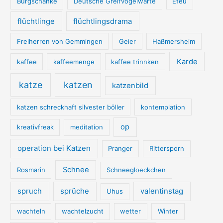
Burgschänke
Deutsche Greifvogelwarte
Efeu
flüchtlinge
flüchtlingsdrama
Freiherren von Gemmingen
Geier
Haßmersheim
Karde
kaffee
kaffeemenge
kaffee trinnken
katze
katzen
katzenbild
katzen schreckhaft silvester böller
kontemplation
op
kreativfreak
meditation
operation bei Katzen
Pranger
Rittersporn
Schnee
Rosmarin
Schneegloeckchen
spruch
sprüche
valentinstag
Uhus
wachteln
wachtelzucht
wetter
Winter