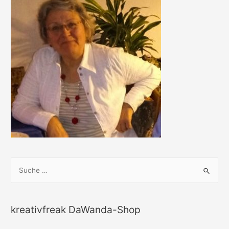
S
u
c
h
kreativfreak DaWanda-Shop
e