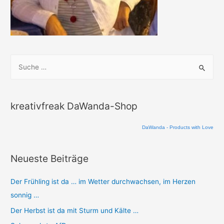
S
u
c
h
kreativfreak DaWanda-Shop
e
n
DaWanda - Products with Love
n
a
Neueste Beiträge
c
Der Frühling ist da … im Wetter durchwachsen, im Herzen
h
sonnig …
:
Der Herbst ist da mit Sturm und Kälte …