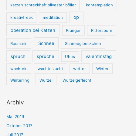
katzen schreckhaft silvester böller
kontemplation
op
kreativfreak
meditation
operation bei Katzen
Pranger
Rittersporn
Schnee
Rosmarin
Schneegloeckchen
spruch
sprüche
valentinstag
Uhus
wachteln
wachtelzucht
wetter
Winter
Winterling
Wurzel
Wurzelgeflecht
Archiv
Mai 2019
Oktober 2017
Juli 2017