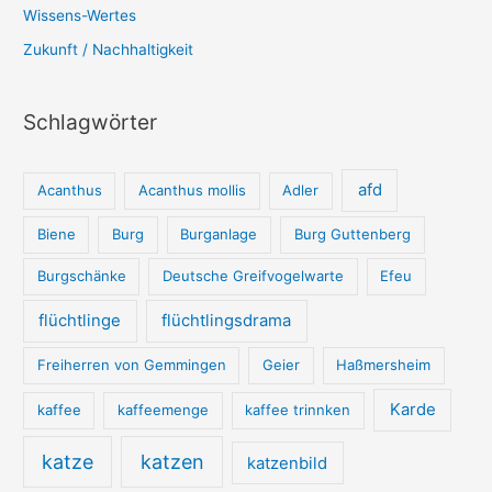
Wissens-Wertes
Zukunft / Nachhaltigkeit
Schlagwörter
afd
Acanthus
Acanthus mollis
Adler
Biene
Burg
Burganlage
Burg Guttenberg
Burgschänke
Deutsche Greifvogelwarte
Efeu
flüchtlinge
flüchtlingsdrama
Freiherren von Gemmingen
Geier
Haßmersheim
Karde
kaffee
kaffeemenge
kaffee trinnken
katze
katzen
katzenbild