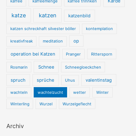
Karde
kaffee
kaffeemenge
kaffee trinnken
katze
katzen
katzenbild
katzen schreckhaft silvester böller
kontemplation
op
kreativfreak
meditation
operation bei Katzen
Pranger
Rittersporn
Schnee
Rosmarin
Schneegloeckchen
spruch
sprüche
valentinstag
Uhus
wachteln
wachtelzucht
wetter
Winter
Winterling
Wurzel
Wurzelgeflecht
Archiv