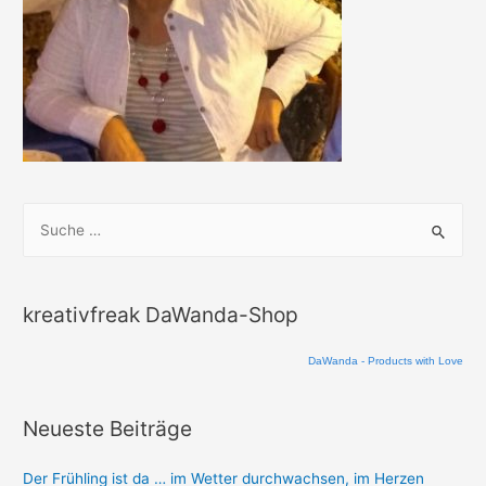
S
u
c
h
kreativfreak DaWanda-Shop
e
n
DaWanda - Products with Love
n
a
Neueste Beiträge
c
Der Frühling ist da … im Wetter durchwachsen, im Herzen
h