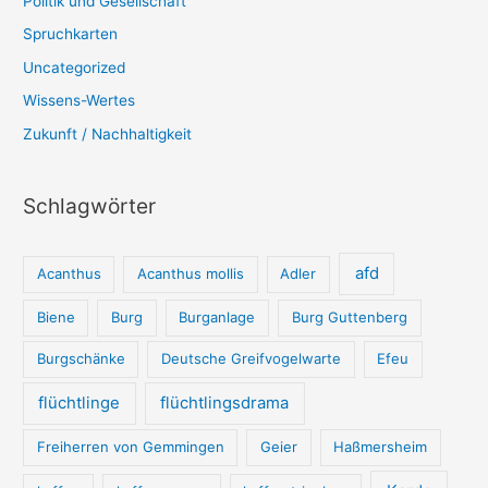
Politik und Gesellschaft
Spruchkarten
Uncategorized
Wissens-Wertes
Zukunft / Nachhaltigkeit
Schlagwörter
afd
Acanthus
Acanthus mollis
Adler
Biene
Burg
Burganlage
Burg Guttenberg
Burgschänke
Deutsche Greifvogelwarte
Efeu
flüchtlinge
flüchtlingsdrama
Freiherren von Gemmingen
Geier
Haßmersheim