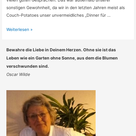
sonstigen Gewohnheit, da wir in den letzten Jahren meist als
Couch-Potatoes unser unvermeidliches „Dinner für …
Ein
Weiterlesen »
hoffentlich
gutes,
Bewahre die Liebe in Deinem Herzen. Ohne sie ist das
gesundes
Leben wie ein Garten ohne Sonne, aus dem die Blumen
und
verschwunden sind.
friedliches
Oscar Wilde
Neues
Jahr
2016
…