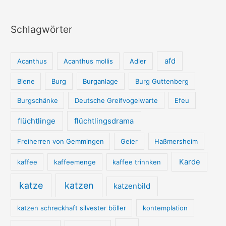
Schlagwörter
afd
Acanthus
Acanthus mollis
Adler
Biene
Burg
Burganlage
Burg Guttenberg
Burgschänke
Deutsche Greifvogelwarte
Efeu
flüchtlinge
flüchtlingsdrama
Freiherren von Gemmingen
Geier
Haßmersheim
Karde
kaffee
kaffeemenge
kaffee trinnken
katze
katzen
katzenbild
katzen schreckhaft silvester böller
kontemplation