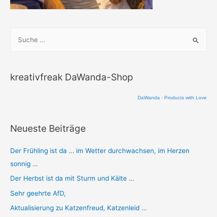
S
u
c
h
kreativfreak DaWanda-Shop
e
n
DaWanda - Products with Love
n
a
Neueste Beiträge
c
Der Frühling ist da … im Wetter durchwachsen, im Herzen
h
sonnig …
:
Der Herbst ist da mit Sturm und Kälte …
Sehr geehrte AfD,
Aktualisierung zu Katzenfreud, Katzenleid …