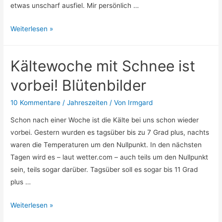
etwas unscharf ausfiel. Mir persönlich …
Schnee
Weiterlesen »
im
November,
Kältewoche mit Schnee ist
warm
im
vorbei! Blütenbilder
Dezember
10 Kommentare
/
Jahreszeiten
/ Von
Irmgard
Schon nach einer Woche ist die Kälte bei uns schon wieder
vorbei. Gestern wurden es tagsüber bis zu 7 Grad plus, nachts
waren die Temperaturen um den Nullpunkt. In den nächsten
Tagen wird es – laut wetter.com – auch teils um den Nullpunkt
sein, teils sogar darüber. Tagsüber soll es sogar bis 11 Grad
plus …
Kältewoche
Weiterlesen »
mit