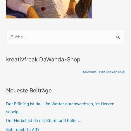
S
u
c
h
kreativfreak DaWanda-Shop
e
n
DaWanda - Products with Love
n
a
Neueste Beiträge
c
Der Frühling ist da … im Wetter durchwachsen, im Herzen
h
sonnig …
:
Der Herbst ist da mit Sturm und Kälte …
Sehr geehrte AfD,