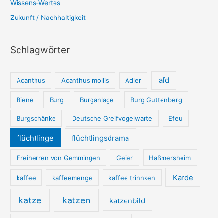
Wissens-Wertes
Zukunft / Nachhaltigkeit
Schlagwörter
afd
Acanthus
Acanthus mollis
Adler
Biene
Burg
Burganlage
Burg Guttenberg
Burgschänke
Deutsche Greifvogelwarte
Efeu
flüchtlinge
flüchtlingsdrama
Freiherren von Gemmingen
Geier
Haßmersheim
Karde
kaffee
kaffeemenge
kaffee trinnken
katze
katzen
katzenbild