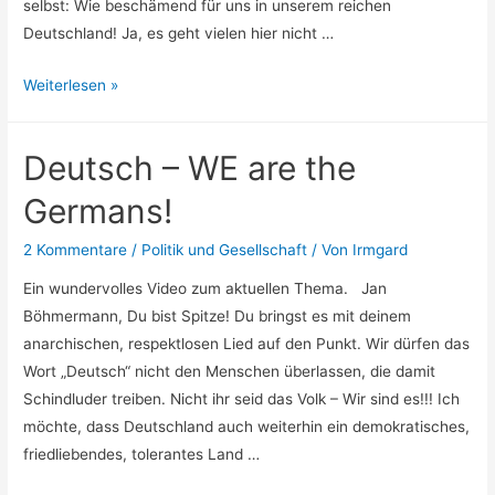
selbst: Wie beschämend für uns in unserem reichen
Deutschland! Ja, es geht vielen hier nicht …
Sie
Weiterlesen »
nennen
sie
Deutsch – WE are the
„Mama“
–
Germans!
die
Flüchtlings-
2 Kommentare
/
Politik und Gesellschaft
/ Von
Irmgard
Großmutter
Ein wundervolles Video zum aktuellen Thema. Jan
Böhmermann, Du bist Spitze! Du bringst es mit deinem
anarchischen, respektlosen Lied auf den Punkt. Wir dürfen das
Wort „Deutsch“ nicht den Menschen überlassen, die damit
Schindluder treiben. Nicht ihr seid das Volk – Wir sind es!!! Ich
möchte, dass Deutschland auch weiterhin ein demokratisches,
friedliebendes, tolerantes Land …