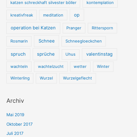
katzen schreckhaft silvester böller
kontemplation
op
kreativfreak
meditation
operation bei Katzen
Pranger
Rittersporn
Schnee
Rosmarin
Schneegloeckchen
spruch
sprüche
valentinstag
Uhus
wachteln
wachtelzucht
wetter
Winter
Winterling
Wurzel
Wurzelgeflecht
Archiv
Mai 2019
Oktober 2017
Juli 2017