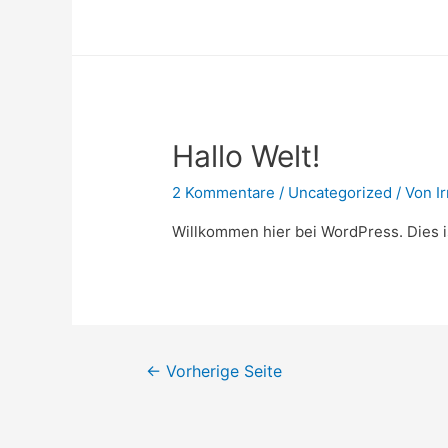
gutes,
gesundes
und
friedliches
Neues
Hallo Welt!
Jahr
2016
2 Kommentare
/
Uncategorized
/ Von
I
…
Willkommen hier bei WordPress. Dies i
Beitragsnavigation
←
Vorherige Seite