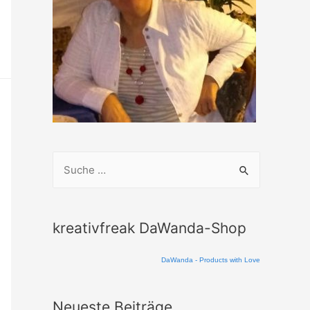
S
u
c
h
kreativfreak DaWanda-Shop
e
DaWanda - Products with Love
n
n
Neueste Beiträge
a