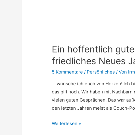
Wetter
…
–
alles
für
Ein hoffentlich gut
die
Katz
friedliches Neues 
5 Kommentare
/
Persönliches
/ Von
Ir
… wünsche ich euch von Herzen! Ich bi
das gilt noch. Wir haben mit Nachbarn n
vielen guten Gesprächen. Das war auße
den letzten Jahren meist als Couch-Po
Ein
Weiterlesen »
hoffentlich