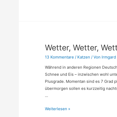
Auf
Burg
Guttenberg
Sommer
2015
Wetter, Wetter, Wett
13 Kommentare
/
Katzen
/ Von
Irmgard
Während in anderen Regionen Deutschl
Schnee und Eis – inzwischen wohl unt
Plusgrade. Momentan sind es 7 Grad p
übermorgen sollen es kurzzeitig nach
…
Wetter,
Weiterlesen »
Wetter,