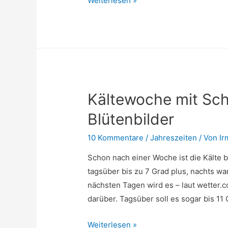
Weiterlesen »
mollis
–
Vielen
Dank,
Sara!
Kältewoche mit Schn
Blütenbilder
10 Kommentare
/
Jahreszeiten
/ Von
Ir
Schon nach einer Woche ist die Kälte 
tagsüber bis zu 7 Grad plus, nachts w
nächsten Tagen wird es – laut wetter.c
darüber. Tagsüber soll es sogar bis 11
Kältewoche
Weiterlesen »