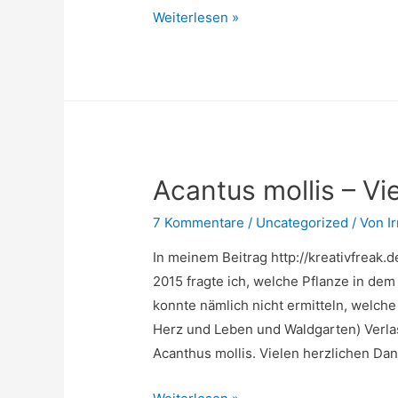
Kaffee
Weiterlesen »
–
das
richtige
Maß
Acantus mollis – Vi
7 Kommentare
/
Uncategorized
/ Von
I
In meinem Beitrag http://kreativfrea
2015 fragte ich, welche Pflanze in dem 
konnte nämlich nicht ermitteln, welche 
Herz und Leben und Waldgarten) Verlas
Acanthus mollis. Vielen herzlichen Dan
Acantus