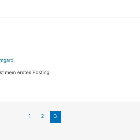
rmgard
st mein erstes Posting.
1
2
3