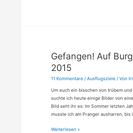
mit
Schnee
ist
vorbei!
Blütenbilder
Gefangen! Auf Bur
2015
11 Kommentare
/
Ausflugsziele
/ Von
I
Um euch ein bisschen von trübem und 
suchte ich heute einige Bilder von ei
Bild seht ihr es: Im Sommer letzten Ja
musste ich am Pranger ausharren, bis 
Gefangen!
Weiterlesen »