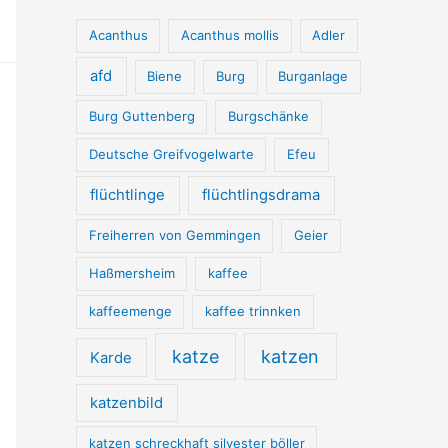
Acanthus
Acanthus mollis
Adler
afd
Biene
Burg
Burganlage
Burg Guttenberg
Burgschänke
Deutsche Greifvogelwarte
Efeu
flüchtlinge
flüchtlingsdrama
Freiherren von Gemmingen
Geier
Haßmersheim
kaffee
kaffeemenge
kaffee trinnken
katze
katzen
Karde
katzenbild
katzen schreckhaft silvester böller