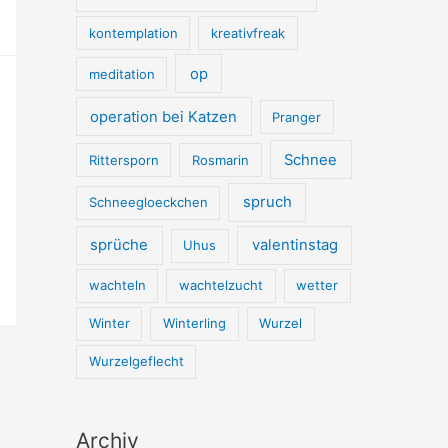
kontemplation
kreativfreak
op
meditation
operation bei Katzen
Pranger
Schnee
Rittersporn
Rosmarin
spruch
Schneegloeckchen
sprüche
valentinstag
Uhus
wachteln
wachtelzucht
wetter
Winter
Winterling
Wurzel
Wurzelgeflecht
Archiv